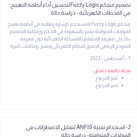
تصميم متحكم Fuzzy Logicلتحسين أداء أنظمة التهييج
في المحطات الكهربائية - دراسة حالة .
متحكم Fuzzy Logic المستخدم كإشارة إضافية في أنظمة تهييج
المولدات المتواقتة يتميز بالسهولة في التحكم وإمكانية التصميم
بناءً على معرفة المصمم بالمشكلة الكهربائية دون معرفة
النموذج الرياضي الدقيق للنظام الكهربائي ويتميز بإمكانيات كبيرة
لتخميد الذبذبات الكهرومغناطيسية والكهروميكانيكية منخفضة
7 - أغسطس - 2023
التردد.
مجلة جامعة حمص
عبير الجربوع
عبير الجربوع
2- استخدام تقنية ANFIS لتقليل الاضطرابات في
المولدات المتواقتة- دراسة حالة.