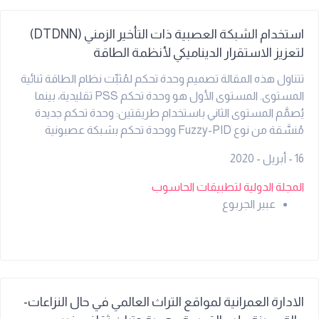
وتنوعاً في الاستخدام ضمن العمارة الحديثة.
استخدام الشبكة العصبية ذات التأخير الزمني (DTDNN)
لتعزيز الاستقرار الديناميكي لأنظمة الطاقة
تتناول هذه المقالة تصميم وحدة تحكم لمُثبِّت نظام الطاقة ثنائية
المستوى. المستوى الأول هو وحدة تحكم PSS تقليدية، بينما
يُصمَّم المستوى الثاني باستخدام طريقتين: وحدة تحكم جديدة
مُنسَّقة من نوع Fuzzy-PID ووحدة تحكم بشبكة عصبونية
موزعة ذات تأخير زمني DTDNN يُؤخذ انحراف السرعة ومشتق
16 - أبريل - 2020
انحراف السرعة للمولد التزامني كمدخلات لوحدة التحكم، بينما تُمثِّل
إشارة الجهد مخرجاتها.
المجلة الدولية لتطبيقات الحاسوب
عبير الجربوع
الادارة العمرانية لمواقع التراث العالمي في حال النزاعات-