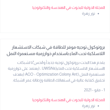
المجلة الدولية للبحوث في الهندسة والتكنولوجيا
نور زهرة
بروتوكول توجيه موفر للطاقة في شبكات الاستشعار
اللاسلكية تحت الماء باستخدام خوارزمية مستعمرة النمل
يقدم هذا البحث بروتوكول توجيه جديداً ومُحس َّنا لشبكات
االستشعار الالسلكية تحت الماء(UWSNs ، (يعتمد على خوارزمية
مستعمرة النمل (ACO - Optimization Colony Ant (بهدف
تحقيق كفاءة عالية في استهالك الطاقة وإطالة عمر الشبكة.
تستلهم الخوارزمية سلوك النمل في البحث عن أقصر المسارات،
1 - مايو - 2021
حيث تقوم "النمل االصطناعي" باستكشاف المسارات الممكنة بين
العقد تحت الماء والعقد السطحية )الغواصات أو الطافيات(،
المجلة الدولية للبحوث في الهندسة والتكنولوجيا
وتترك "فيروموناً" افتراضياً يتالشى مع الوقت. يقوم البروتوكول
نور زهرة
المقترح باختيار المسار األمثل بناءً على معايير متعددة تشمل