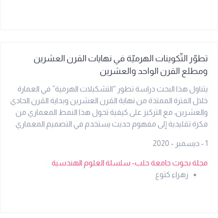
:المتبقي من طاقة العقدة، عمق العقدة، جودة القناة الصوتية،
والمسافة إلى السطح .بالمقارنة مع بروتوكوالت التوجيه التقليدية
)مثل DBR و EEDBR ، (يظهر البروتوكول المقترح تحسناً
ملحوظاً في نسبة تسليم الحزم، وانخفاضاً في استهالك الطاقة
تطوّر التّكوينات الهرميّة في نهايات القرن العشرين
لكل عقدة، وتوزيعاً متوازناً للحمل على الشبكة مما يمنع استنزاف
طاقة العقد القريبة من السطح.
ومطلع القرن الواحد والعشرين
يتناول هذا البحث دراسة تطور “التشكيلات الهرمية” في العمارة
خلال الفترة الممتدة من نهاية القرن العشرين وبداية القرن الحادي
والعشرين، مع التركيز على كيفية تحول هذا النمط المعماري من
فكرة تقليدية إلى مفهوم حديث يستخدم في التصميم المعماري
المعاصر. يبحث المقال في الأسباب التي دفعت المعماريين إلى
1 - ديسمبر - 2020
استخدام الشكل الهرمي، مثل: الرمزية التاريخية والدينية للشكل
الهرمي الاستقرار الإنشائي والتوازن المعماري الجوانب الجمالية
مجلة بحوث جامعة حلب- سلسلة العلوم الهندسية
والتعبيرية في التصميم كما يوضح البحث كيف تم توظيف
زهراء كتوع
التشكيلات الهرمية في العمارة الحديثة عبر: المباني السكنية
والتجارية المشاريع المعمارية الضخمة التصاميم الرمزية والمعاصرة
ويشير أيضاً إلى تطور التقنيات الهندسية والبرامج الرقمية التي
ساعدت في إعادة إحياء هذا الشكل وتطويره ليصبح أكثر مرونة