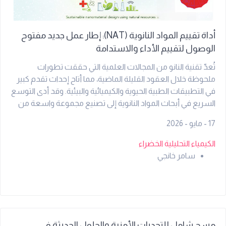
أداة تقييم المواد النانوية (NAT): إطار عمل جديد مفتوح
الوصول لتقييم الأداء والاستدامة
تُعدّ تقنية النانو من المجالات العلمية التي حققت تطورات
ملحوظة خلال العقود القليلة الماضية، مما أتاح إحداث تقدم كبير
في التطبيقات الطبية الحيوية والكيميائية والبيئية. وقد أدى التوسع
السريع في أبحاث المواد النانوية إلى تصنيع مجموعة واسعة من
الجسيمات النانوية والمواد النانوية ذات البُنى المهيكلة، والتي تمتلك
17 - مايو - 2026
خصائص وظيفية استثنائية. ومع ذلك، وبالتوازي مع تحسين
الأداء، يتزايد الاهتمام بالاستدامة والتأثير البيئي ومدى خضرة طرق
الكيمياء التحليلية الخضراء
تصنيع المواد النانوية. وعلى الرغم من هذا الاهتمام المتنامي، لا
سامر خانجي
يزال هناك نقص في أداة معيارية وسهلة الاستخدام تُمكّن من
التقييم المتزامن لأداء المواد النانوية وظروف التخليق الأخضر
الخاصة بها. في هذا العمل، نقدم أداة تقييم المواد النانوية (NAT)،
وهي برنامج جديد مفتوح الوصول، متاح عبر الموقع:
[Nanomaterials Assessment Tool (NAT)]
(https://nattool.az3093.info/NanoTool?
مسح شامل للتحديات الأمنية والحلول الحديثة في