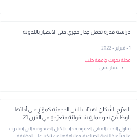
الإضاءة الطبيعية التكوين الجمالي للمباني السكنية الحديثة
ويستعرض البحث أمثلة معمارية معاصرة توضح كيف أصبحت
العناصر المائلة والقطرية وسيلة لإضفاء طابع تعبيري وتقني
متطور في العمارة الحديثة، مع التركيز على العلاقة بين الشكل
دراسة قدرة تحمل جدار حجري حتى الانهيار باللدونة
المعماري والوظيفة السكنية. كما يوضح التحديات الإنشائية
والتنفيذية التي ترافق استخدام هذه التصاميم غير التقليدية.
1 - فبراير - 2022
مجلة بحوث جامعة حلب
عمار عنبي
التعرّج الشّكليّ لهيئات البنى الحجميّة كمؤثرٍ على أدائها
الوظيفيّ نحو عمارةٍ شاقوليّةٍ متعرّجةٍ في القرن 21
يتناول البحث المباني العمودية ذات الكتل الصندوقية التي انتشرت
عالمياً منذ الثورة الصناعية، وما رافقها من تركيز على الوظيفة