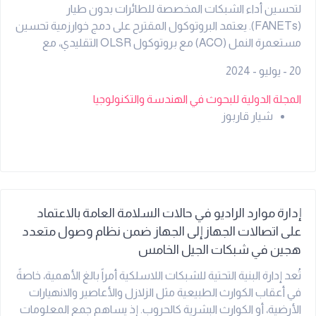
لتحسين أداء الشبكات المخصصة للطائرات بدون طيار
(FANETs). يعتمد البروتوكول المقترح على دمج خوارزمية تحسين
مستعمرة النمل (ACO) مع بروتوكول OLSR التقليدي، مع
إضافة عاملي السرعة والمسافة بين العقد لحساب المسارات
20 - يوليو - 2024
الأكثر استقراراً. تمت المحاكاة باستخدام المحاكي NS2 وأظهرت
النتائج تحسناً في نسبة تسليم الحزم، والإنتاجية، وتقليل التأخير
المجلة الدولية للبحوث في الهندسة والتكنولوجيا
مقارنة ببروتوكول OLSR الأساسي.
شيار قاربوز
إدارة موارد الراديو في حالات السلامة العامة بالاعتماد
على اتصالات الجهاز إلى الجهاز ضمن نظام وصول متعدد
هجين في شبكات الجيل الخامس
تُعد إدارة البنية التحتية للشبكات اللاسلكية أمراً بالغ الأهمية، خاصةً
في أعقاب الكوارث الطبيعية مثل الزلازل والأعاصير والانهيارات
الأرضية، أو الكوارث البشرية كالحروب. إذ يساهم جمع المعلومات