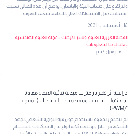
والارتفاع على حساب البيئة والإنسان. يوضح أن هذه المباني سببت
مشكلات مثل الاستهلاك العالي للطاقة، ضعف التهوية
والإضاءة الطبيعية، العزلة الاجتماعية وعدم الانسجام مع السياق
18 - أغسطس - 2021
العمراني. لذلك أصبحت الحاجة ملحة لإعادة التفكير في شكل هذه
الكتل. يدرس البحث التحولات الشكلية التي ظهرت منذ بداية القرن
المجلة العربية للعلوم ونشر الأبحاث ــ مجلة العلوم الهندسية
الحالي مثل التدرج والتكسير (الزيكزاك) وتفريغ الكتل لتحسين الأداء
وتكنولوجيا المعلومات
البيئي والوظيفي. ويخلص إلى أن معظم هذه التغييرات تهدف إلى
زهراء كتوع
تحسين الاستدامة ورفع كفاءة المبنى، مع التأكيد على أهمية ربط
الشكل بالوظيفة وعدم تكرار النماذج دون دراسة ملاءمتها.
دراسة أثر تغير بارامترات مبدلة ثنائية الاتجاه مقادة
بمتحكمات تقليدية ومتقدمة - دراسة حالة (المقوم
“(PWM)
تم التحكم بالمقوم باستخدام خوارزمية التوجيه الشعاعي لجهد
الشبكة، من خلال توظيف ثلاثة أنواع من المتحكمات باستخدام
بيئة MATLAB/Simulink، وهي المتحكم PI والمتحكم الأمثلي