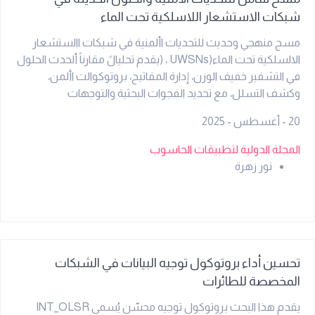
utm_source=chatgpt.com) وقد صُممت هذه الأداة لإجراء
شبكات الاستشعار اللاسلكية تحت الماء
تقييم منهجي للمواد النانوية استنادًا إلى كلٍّ من أدائها الوظيفي
مسح منهجي وحديث للتحديات األمنية في شبكات االستشعار
ومدى خضرة عمليات تخليقها. تقوم أداة NAT بتقييم أربعة جوانب
الالسلكية تحت الماء(UWSNs ، (يقدم تحليالً مقارناً ألحدث الحلول
رئيسية، وهي: طبيعة المواد والكواشف المستخدمة، واستدامة
في التشفير خفيف الوزن، إدارة المفاتيح، بروتوكوالت األمن،
ظروف التخليق، وخصائص المادة النانوية المُحضَّرة، وقابليتها
وكشف التسلل، مع تحديد الفجوات البحثية والتوجهات
للتطبيق. تتكون الأداة من ستة عشر سؤال تقييم مصممة
المستقبلية.
بعناية، مدعومة بنظام تسجيل كمي يبلغ الحد الأقصى لمجموع
20 - أغسطس - 2025
درجاته 100 درجة، بالإضافة إلى توضيحات بصرية داعمة. ومن خلال
المجلة الدولية لتطبيقات الحاسوب
توفير إطار تقييم معياري، تهدف أداة NAT إلى تشجيع الباحثين
نور زهرة
على اعتماد طلائع خضراء، وتحسين استراتيجيات التخليق الصديقة
للبيئة، وتقليل التأثير البيئي دون المساس بأداء المادة. وتُطبق
الأداة على نطاق واسع من المواد النانوية، بما في ذلك الجسيمات
النانوية المعدنية، والمواد النانوية المعتمدة على الكربون،
والنانوإنزيمات، والأطر الفلزية العضوية، والمتراكبات النانوية
تحسين أداء بروتوكول توجيه البيانات في الشبكات
المخصصة للطائرات
يقدم هذا البحث بروتوكول توجيه محسّن يُسمى INT_OLSR