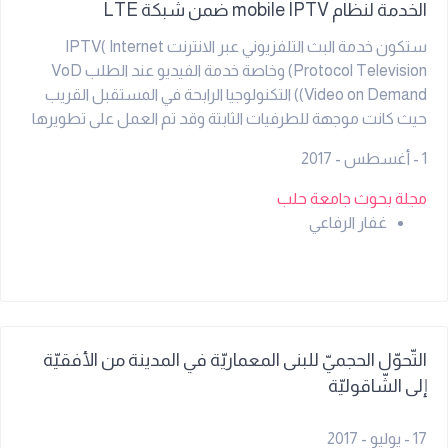
الخدمة لنظام mobile IPTV ضمن شبكة LTE
ستكون خدمة البث التلفزيوني عبر الانترنت IPTV( Internet
Protocol Television) وخاصة خدمة الفيديو عند الطلب VoD
(Video on Demand) التكنولوجيا الرابحة في المستقبل القريب
حيث كانت موجهة للطرفيات الثابتة وقد تم العمل على تطويرها
لتلائم متطلبات التنقل. لذلك كان من المثير للإهتمام موضوع
1 - أغسطس - 2017
تأمين خدمة IPTV VoD للمستخدم المتنقل عن طريق تأمين
جودة خدمة عالية QoS(Quality of Service) ضمن شبكات الجيل
مجلة بحوث جامعة حلب
الرابع وخاصة ًنطام LTE(Long Term Evolution). إن أهم
غفار الرفاعي
البارمترات لمقياس جودة الخدمة QoS هي معدل خسارة البت Bit
Error Rate والتأخير الزمني Delay time اللتان تجعل خدمة IPTV
VoD غير مستقرة وغير مرضية للمستخدم في حال كانت أقل من
الحد المقبول . تم في هذا البحث, تم العمل على تحسين خوارزمية
تقطيع بيانات المحتوى التلفزيوني وتموضعها ضمن القنوات
الفيزيائية في شبكات LTE. تم تقييم الأداء اعتماداً على محاكاة
التّحوّل الحجميّ للبنى المعماريّة في المدينة من الأفقيّة
النظام ببرنامج الماتلاب MATLAB حيث أظهرت النتائج تحسيناً في
إلى الشّاقوليّة
أداء النظام بعد استخدام التحسين المُقترح وتم تقييم هذا الأداء
من خلال معدل خطا البت BER والتأخير الزمني .
17 - يوليو - 2017