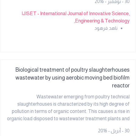
30 - نوفمبر - 2016
the effective and economic ways to address phenol
treatment by biodegradation as compared with high cost
IJISET - International Journal of Innovative Science,
methods of physical and chemical processing. The method
Engineering & Technology,
is of low efficiency when applied to high concentrations, in
ناهد فرهود
addition to formation of secondary compounds that may
be more dangerous than the target material The study
focused on use of three isolates, i.e.
Biological treatment of poultry slaughterhouses
wastewater by using aerobic moving bed biofilm
reactor
Wastewater emerging from poultry technical
slaughterhouses is characterized by its high degree of
pollution in terms of organic content. This causes a rise in
organic load disposed to wastewater treatment plants and
thereby drooping efficiency. Effective and economical
30 - أبريل - 2016
ways to treat such wastewater, based on reducing