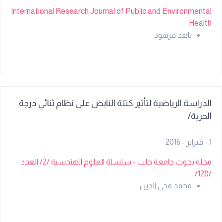
concentration of organic loads to appropriate level,
International Research Journal of Public and Environmental
preserves environs and reduces treatment costs for
Health
owners of industrial plants without augmenting investment
ناهد فرهود
costs. Aerobic Moving Bed Biofilm Reactor (MBBR)
technology based on biofilm phenomenon is advocated in
this research work.
الدراسة الرياضية لتأثير كتلة النابض على نظام ثنائي درجة
الحرية/
1 - فبراير - 2016
مجلة بحوث جامعة حلب - سلسلة العلوم الهندسية /2/ العدد
/128/
محمد محي الدين