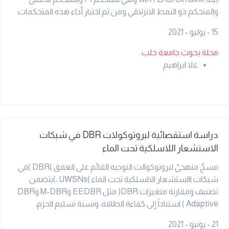
والمتحكم ذو النمط الانزلاقي ومن ثم اختبار أداء هذه المتحكمات
عند إدخال بعض التغييرات على بارامترات المنظومة، وعند حدوث
15 - يوليو - 2021
تغير في تيار الحمولة، والمقارنة بينها من حيث القوة في التغلب
على هذه التغييرات.
مجلة بحوث جامعة حلب
علا ابراهيم
دراسة استقصائية لبروتوكولات DBR في شبكات
الاستشعار اللاسلكية تحت الماء
مسحٌ منهجيٌ لبروتوكوالت التوجيه القائم على العمق )DBR )في
شبكات االستشعار الالسلكية تحت الماء )UWSNs ،)يتضمن
تصنيف ومقارنة متغيرات DBR( مثل EEDBR وM-DBR وDBR
Adaptive ) استناداً إلى كفاءة الطاقة، ونسبة تسليم الحزم،
والتأخير؛ مع تحديد التحديات القائمة واتجاهات البحث المستقبلية.
21 - يونيو - 2021