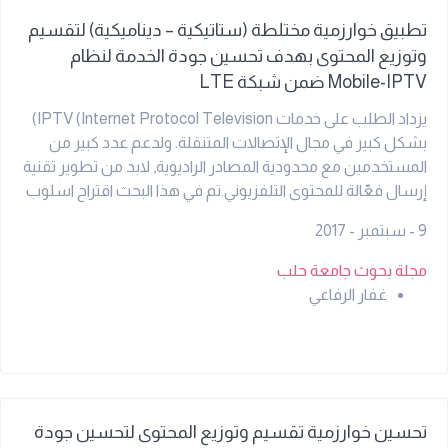
تطبيق خوارزمية مختلطة (ستاتيكية – ديناميكية) لتقسيم
وتوزيع المحتوى بهدف تحسين جودة الخدمة لنظام
Mobile-IPTV ضمن شبكة LTE
يزداد الطلب على خدمات IPTV (Internet Protocol Television)
بشكل كبير في مجال الإتصالات المتنقلة. ولدعم عدد كبير من
المستخدمين مع محدودية المصادر الراديوية, لابد من تطوير تقنية
إرسال فعّالة للمحتوى التلفزيوني.تم في هذا البحث اقتراح اسلوب
دمج بين خوارزميات التقطيع الستاتيكية والديناميكية للمحتوى
9 - سبتمبر - 2017
التلفزيوني وذلك بهدف تحسين جودة الخدمة QoS (Quality of
Service) للفيديو عند الطلب VoD (Video on Demand) خلال
مجلة بحوث جامعة حلب
شبكة IPTV اللاسلكية ضمن نظام الجيل الرابع LTE (Long
غفار الرفاعي
Term Evolution).. تم تقييم الأداء اعتماداً على محاكاة النظام
ببرنامج الماتلاب MATLAB حيث أظهرت النتائج تحسيناً في أداء
النظام بعد استخدام التحسين المُقترح وتم تقييم هذا الأداء من
خلال معدل خطا الخانة BER والتأخير الزمنيDelay time.
تحسين خوارزمية تقسيم وتوزيع المحتوى لتحسين جودة