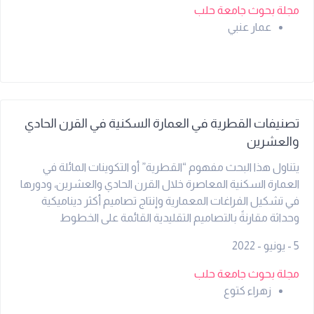
مجلة بحوث جامعة حلب
عمار عنبي
تصنيفات القطرية في العمارة السكنية في القرن الحادي
والعشرين
يتناول هذا البحث مفهوم “القطرية” أو التكوينات المائلة في
العمارة السكنية المعاصرة خلال القرن الحادي والعشرين، ودورها
في تشكيل الفراغات المعمارية وإنتاج تصاميم أكثر ديناميكية
وحداثة مقارنةً بالتصاميم التقليدية القائمة على الخطوط
المستقيمة والزوايا القائمة. يركز البحث على دراسة الأنماط
5 - يونيو - 2022
المختلفة لاستخدام الخطوط القطرية في المباني السكنية، سواء
في: المخططات الأفقية الواجهات المعمارية الكتل الفراغية
مجلة بحوث جامعة حلب
الحركة الداخلية والاتصال البصري داخل المبنى كما يناقش تأثير
زهراء كتوع
القطرية على: الإحساس بالحركة والانسيابية استغلال المساحات