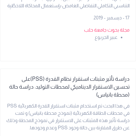
التناسبي التكاملي التفاضلي الغامض بإستعمال المحاكاة اللاخطّيِة
في بيئة Matlab / Simulink أداءً جيداً في تخميد التأرجحات الحاصلة
17 - ديسمبر - 2019
في نظام القدرة الكهربائي.
مجلة بحوث جامعة حلب
عبير الجربوع
دراسة تأثير مثبتات استقرار نظام القدرة (PSS)على
تحسين الاستقرار الديناميكي لمحطات التوليد: دراسة حالة
(محطة بانياس)
في هذا البحث تم استخدام مثبتات استقرار القدرة الكهربائية PSS
في محطات الطاقة الكهربائية (نموذج محطة بانياس) و تمت
دراسة تأثير هذه المثبتات على الاستقرار في نموذج المحطة وذلك
عن طرق المقارنة بين حالة وجود PSS وعدم وجودها.