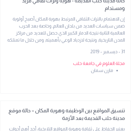
حالة مدينة حلب القديمة - هوية وتراث ثقافي فريد
ومستدام
إن الاهتمام بالتراث الثقافي المرتبط بهوية المكان أصبح أولوية
ضمن سياسات العديد من بلدان العالم, وخاصة بعد الحرب
العالمية الثانية نتيجة الدمار الكبير الذي حصل للعديد من مراكز
المدن التاريخية, ونتيجة لازدياد الوعي بأهميته, ومن خلال ما تمتلكه
هذه المجتمعات من ثروات عظيمة من المفردات التراثية التي تعبر
31 - ديسمبر - 2019
عن خصائصها المحلية, والوعي لدورها ومساهمتها الإيجابية في
التنمية المستدامة, إضافة الى دور المنظمات الدولية العاملة في
مجلة العلوم في جامعة حلب
مجال التراث.
مازن سمان
تنسيق المواقع بين الوظيفه وهوية المكان – حالة موقع
مدينة حلب القديمة بعد الأزمة
يعتبر الحفاظ على ثقافة وهوية المواقع التاريخية، أحد أهم أدوات