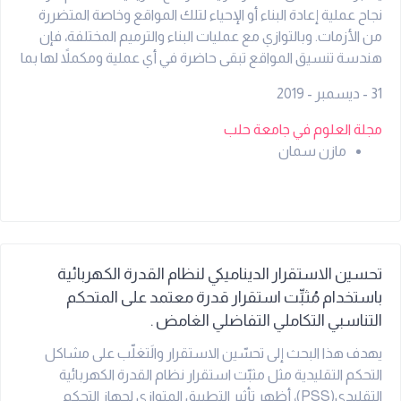
نجاح عملية إعادة البناء أو الإحياء لتلك المواقع وخاصة المتضررة
من الأزمات. وبالتوازي مع عمليات البناء والترميم المختلفة، فإن
هندسة تنسيق المواقع تبقى حاضرة في أي عملية ومكملاً لها بما
تقدمه من خدمات عامة تنسجم مع المحيط العمراني التقليدي،
31 - ديسمبر - 2019
وتكون عاملاً داعماً في الحفاظ عليها وعلى هويتها الثقافية,
وتتنوع بالخدمات التي تقدمها من بنى تحتيه وإنارة ومقاعد ومواد
مجلة العلوم في جامعة حلب
تغطية للطرقات والأرصفة والأعمال المعدنية والبوابات وطرائق
مازن سمان
الاعلان، وغيرها من العناصر الهامة التي تعتبر جزءاً رئيسياً من تاريخ
المنطقة وعاداتها وتقاليدها وتراثها العمراني الذي يعود إلى آلاف
السنين.
تحسين الاستقرار الديناميكي لنظام القدرة الكهربائية
باستخدام مُثبِّت استقرار قدرة معتمد على المتحكم
التناسبي التكاملي التفاضلي الغامض .
يهدف هذا البحث إلى تحسّين الاستقرار والَتغلّب على مشاكل
التحكم التقليدية مثل مثبّت استقرار نظام القدرة الكهربائية
التقليدي(PSS)، أظهر تأثير التطبيق المتوازي لجهاز التحكم