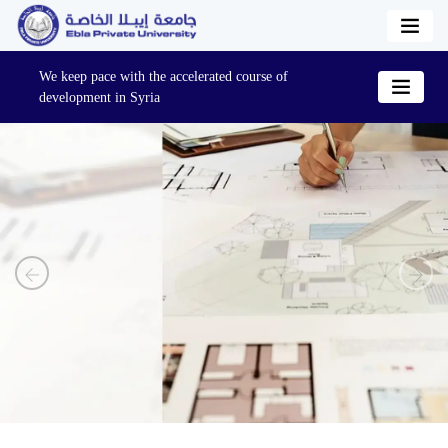
We keep pace with the accelerated course of
development in Syria
Previous
Next